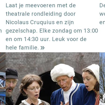
Laat je meevoeren met de
De
theatrale rondleiding door
w
Nicolaus Cruquius en zijn
en
n
gezelschap. Elke zondag om 13:00
en om 14:30 uur. Leuk voor de
hele familie.
L
e
e
s
m
e
e