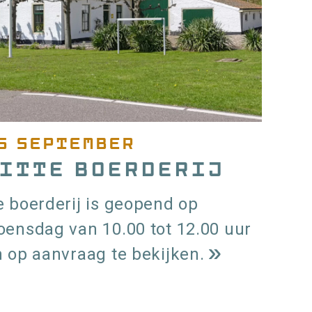
6 september
itte Boerderij
 boerderij is geopend op
oensdag van 10.00 tot 12.00 uur
 op aanvraag te bekijken.
L
e