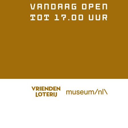
r
Vandaag open
Witte
tot 17.00 uur
Boerderi