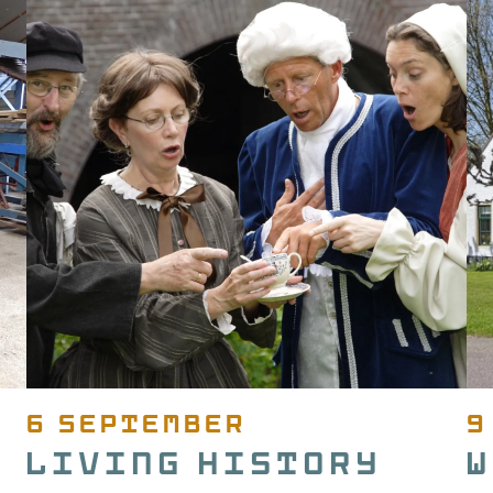
6 september
9
Living History
W