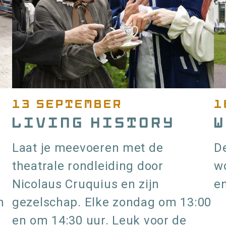
over
r
uur
Living
History
13 september
1
Living History
W
Laat je meevoeren met de
De
theatrale rondleiding door
w
Nicolaus Cruquius en zijn
en
n
gezelschap. Elke zondag om 13:00
en om 14:30 uur. Leuk voor de