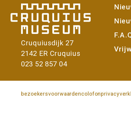
e
Nie
e
V
Nieu
over
r
De
F.A.
Poldersch
Cruquiusdijk 27
Vrijw
2142 ER Cruquius
023 52 857 04
bezoekersvoorwaarden
colofon
privacyverk
Onderkant
pagina