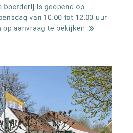
 boerderij is geopend op
oensdag van 10.00 tot 12.00 uur
 op aanvraag te bekijken.
L
e
e
s
m
e
e
over
r
Witte
Boerderi