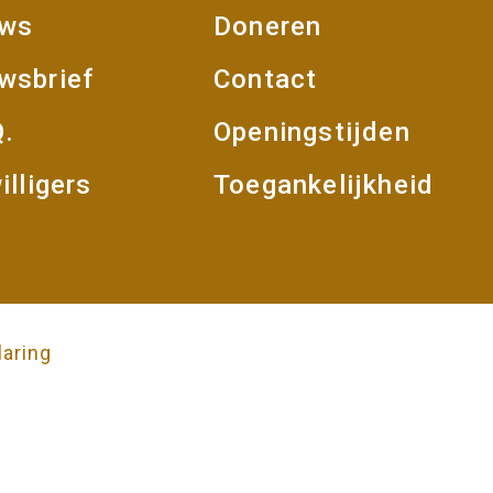
m
uws
Doneren
e
oet
wsbrief
Contact
e
over
r
Q.
Openingstijden
uur
Living
History
illigers
Toegankelijkheid
laring