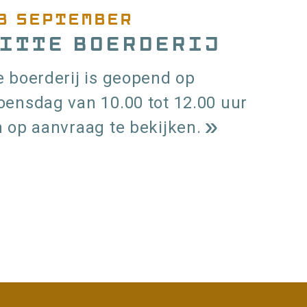
3 september
itte Boerderij
 boerderij is geopend op
oensdag van 10.00 tot 12.00 uur
 op aanvraag te bekijken.
L
e
e
s
m
olgende
e
agina
e
over