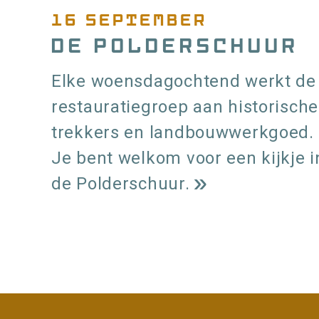
16 september
De Polderschuur
Elke woensdagochtend werkt de
restauratiegroep aan historische
trekkers en landbouwwerkgoed.
Je bent welkom voor een kijkje i
de Polderschuur.
L
e
e
paginering
s
m