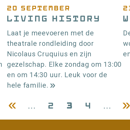
20 september
2
Living History
W
Laat je meevoeren met de
De
theatrale rondleiding door
w
Nicolaus Cruquius en zijn
en
n
gezelschap. Elke zondag om 13:00
en om 14:30 uur. Leuk voor de
hele familie.
L
Vorige
[
…
Pagina
2
Pagina
3
Pagina
4
…
V
]
e
e
pagina
p
s