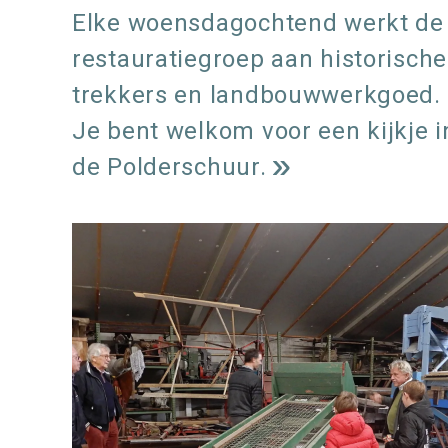
Elke woensdagochtend werkt de
restauratiegroep aan historische
trekkers en landbouwwerkgoed.
Je bent welkom voor een kijkje i
de Polderschuur.
L
e
e
s
m
e
e
over
r