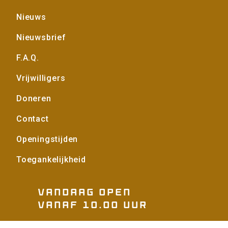
Voet
Nieuws
Nieuwsbrief
F.A.Q.
Vrijwilligers
Doneren
Contact
Openingstijden
Toegankelijkheid
Vandaag open
vanaf 10.00 uur