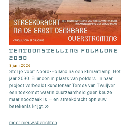
i
e
>
Tentoonstelling Folklore
2090
8 juni 2026
Stel je voor: Noord-Holland na een klimaatramp. Het
jaar 2090. Eilanden in plaats van polders. In haar
project verbeeldt kunstenaar Teresa van Twuijver
een toekomst waarin duurzaamheid geen keuze
maar noodzaak is — en streekdracht opnieuw
betekenis krijgt.
m
e
meer nieuwsberichten
e