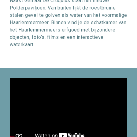
Naast Gemaal De Cruquius staat het nieuwe
Polderpaviljoen. Van buiten lijkt de roestbruine
stalen gevel te golven als water van het voormalige
Haarlemmermeer. Binnen vind je de schatkamer van
het Haarlemmermeers erfgoed met bijzondere
objecten, foto’s, films en een interactieve
waterkaart.
Video
URL