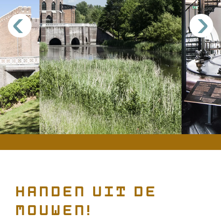
<
>
Handen uit de
mouwen!