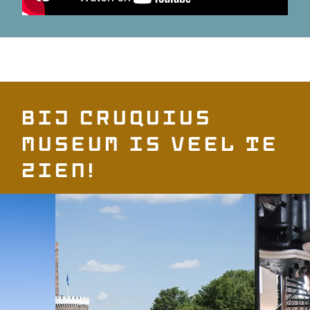
Bij Cruquius
Museum is veel te
zien!