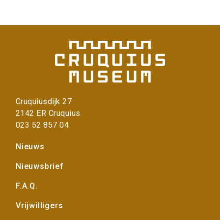
r
i
n
f
o
r
m
a
t
i
Cruquiusdijk 27
e
2142 ER Cruquius
>
023 52 857 04
Voet
Nieuws
Nieuwsbrief
F.A.Q.
Vrijwilligers